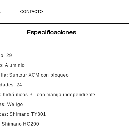
L
CONTACTO
Especificaciones
o: 29
o: Aluminio
illa: Suntour XCM con bloqueo
idades: 24
s hidráulicos B1 con manija independiente
es: Wellgo
cas: Shimano TY301
: Shimano HG200