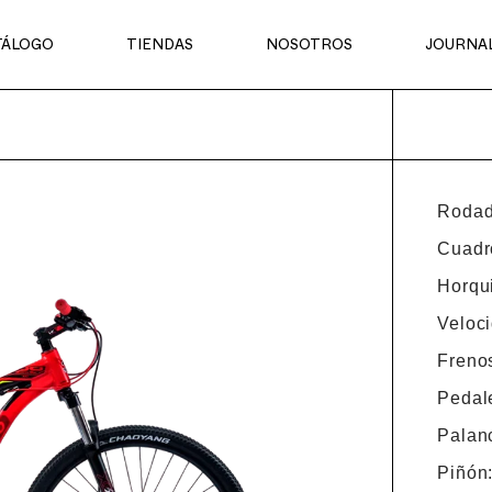
TÁLOGO
TIENDAS
NOSOTROS
JOURNA
Rodad
Cuadr
Horqu
Veloc
Freno
Pedal
Palan
Piñón