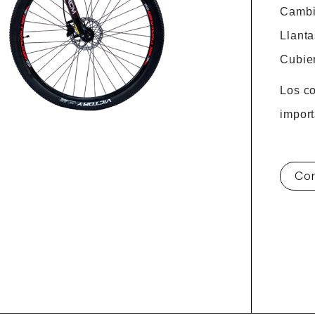
Cambi
Llant
Cubie
Los c
impor
Con